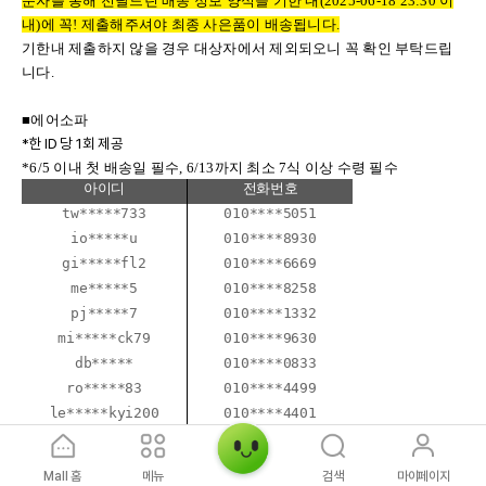
문자를 통해 전달드린 배송 정보 양식을 기한 내(2025-06-18 23:30 이
내)에 꼭! 제출해주셔야 최종 사은품이 배송됩니다.
기한내 제출하지 않을 경우 대상자에서 제외되오니 꼭 확인 부탁드립
니다.
■에어소파
*한 ID 당 1회 제공
*6/5 이내 첫 배송일 필수, 6/13까지 최소 7식 이상 수령 필수
아이디
전화번호
tw*****733
010****5051
io*****u
010****8930
gi*****fl2
010****6669
me*****5
010****8258
pj*****7
010****1332
mi*****ck79
010****9630
db*****
010****0833
ro*****83
010****4499
le*****kyi200
010****4401
na*****14
010****3641
ps*****6
010****5083
Mall 홈
메뉴
검색
마이페이지