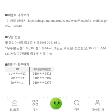
■이벤트 다시보기
- 이벤트 페이지:
https://dm.pulmuone.com/event/eventView.do?st=end&page
=&num=340
■당첨 선물
맞춤식단 6종 중 1종 선택하여 20식 배송
*무수분찜샐러드, 300샐러드Meal, 그린밀 프로틴, 정성한상, 300라이스M
eal, 저당고단백밀 중 1개 선택 가능
■당첨자 확인하기
ID
휴대전화번호
so******11
010****0411
20****13
010****8997
bv***na
010****0270
당첨되신 분들께는 진심으로 축하드리며, 참여해주신 모든 분들께 감사의 말씀
을 드립니다.
Mall 홈
메뉴
검색
마이페이지