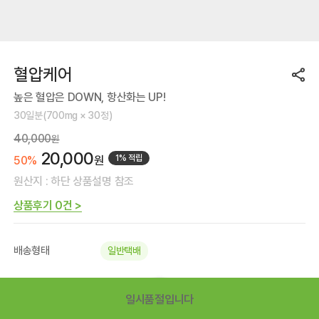
혈압케어
높은 혈압은 DOWN, 항산화는 UP!
30일분(700mg × 30정)
40,000
원
20,000
원
1% 적립
50%
원산지 : 하단 상품설명 참조
상품후기 0건 >
배송형태
일반택배
지금 주문시
08.10(월) 도착
일시품절입니다
* 로그인 시 정확한 배송일자를 확인하실 수 있습
Mall 홈
메뉴
검색
마이페이지
니다.