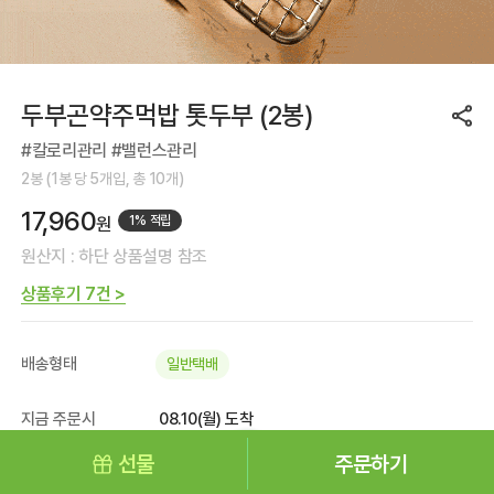
두부곤약주먹밥 톳두부 (2봉)
#칼로리관리 #밸런스관리
2봉 (1봉 당 5개입, 총 10개)
17,960
원
1% 적립
원산지 : 하단 상품설명 참조
상품후기 7건 >
배송형태
일반택배
지금 주문시
08.10(월) 도착
* 로그인 시 정확한 배송일자를 확인하실 수 있습
선물
주문하기
니다.
Mall 홈
메뉴
검색
마이페이지