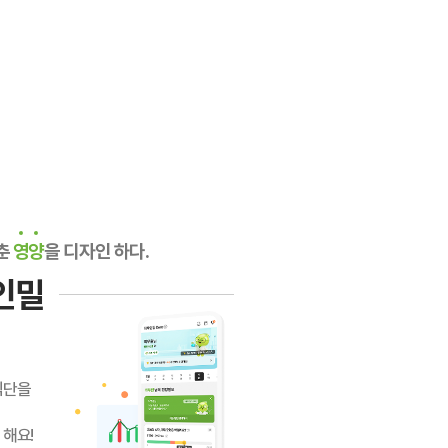
춘
영양
을 디자인 하다.
인밀
식단을
 해요!