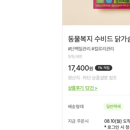
동물복지 수비드 닭가슴
#단백질관리 #칼로리관리
5개/세트
17,400
1% 적립
원
원산지 : 하단 상품설명 참조
상품후기 12건 >
배송형태
일반택배
지금 주문시
08.10(월) 도
* 로그인 시 