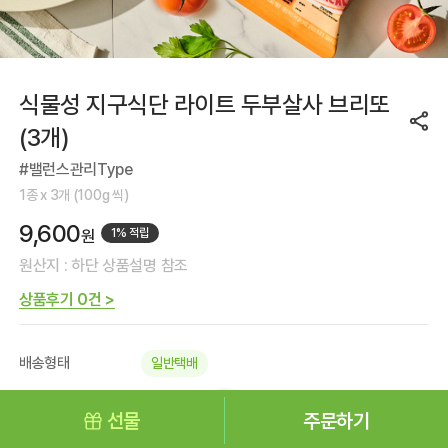
식물성 지구식단 라이트 두부살사 브리또
(3개)
#밸런스관리Type
1종 x 3개 (100g 씩)
9,600
원
1% 적립
원산지 : 하단 상품설명 참조
상품후기 0건 >
배송형태
일반택배
지금 주문시
08.12(수) 도착
선물
주문하기
* 로그인 시 정확한 배송일자를 확인하실 수 있습
Mall 홈
메뉴
검색
마이페이지