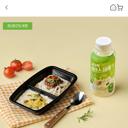
최대10%쿠폰