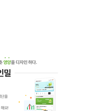
춘
영양
을 디자인 하다.
인밀
식단을
 해요!