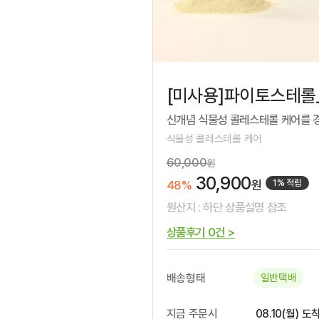
[미사용]파이토스테롤
신개념 식물성 콜레스테롤 케어를 
식물성 콜레스테롤 케어
60,000
원
30,900
1% 적립
원
48%
원산지 : 하단 상품설명 참조
상품후기 0건 >
배송형태
일반택배
지금 주문시
08.10(월) 도