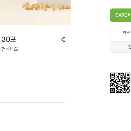
CARE
이달
_30포
경험하세요!
착