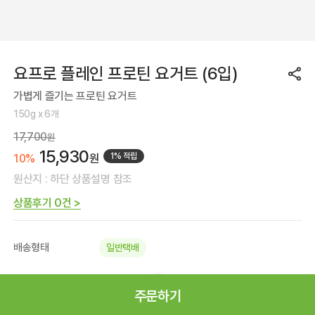
요프로 플레인 프로틴 요거트 (6입)
가볍게 즐기는 프로틴 요거트
150g x 6개
17,700
원
15,930
원
1% 적립
10%
원산지 : 하단 상품설명 참조
상품후기 0건 >
배송형태
일반택배
지금 주문시
08.10(월) 도착
주문하기
* 로그인 시 정확한 배송일자를 확인하실 수 있습
Mall 홈
메뉴
검색
마이페이지
니다.