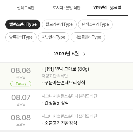
[1입] 찐밤 그대로 (80g)
08.03
이달의 식단
영양관리Type별
샐러드식단
도시락 · 덮밥 식단
저당고단백식단
월요일
대파제육불고기정식
밸런스관리Type
칼로리관리Type
단백질관리Type
08.04
시그니처밸런스&미니샐러드식단
두툼떡갈비정식
당류관리Type
화요일
지방관리Type
나트륨관리Type
08.05
시그니처밸런스&미니샐러드식단
2026년 8월
촉촉돈불고기비빔밥
수요일
08.06
[1입] 찐밤 그대로 (80g)
저당고단백식단
목요일
구운마늘훈제오리정식
Today
08.07
시그니처밸런스&미니샐러드식단
간장찜닭정식
금요일
08.08
시그니처밸런스&미니샐러드식단
소불고기전골정식
토요일