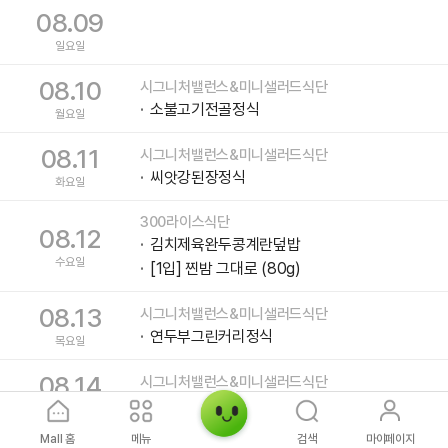
08.09
일요일
08.10
시그니처밸런스&미니샐러드식단
소불고기전골정식
월요일
08.11
시그니처밸런스&미니샐러드식단
씨앗강된장정식
화요일
300라이스식단
08.12
김치제육완두콩계란덮밥
수요일
[1입] 찐밤 그대로 (80g)
08.13
시그니처밸런스&미니샐러드식단
연두부그린커리정식
목요일
08.14
시그니처밸런스&미니샐러드식단
숯불닭구이정식
금요일
Mall 홈
메뉴
검색
마이페이지