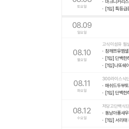
마크니커리스
토요일
[1입] 특등급
08.09
일요일
고식이섬유 웜
08.10
참깨쯔유찜샐
[1입] 단백한
월요일
[1입]나또쉐
300라이스식
08.11
매쉬드두부토
화요일
[1입] 단백한
저당고단백식
08.12
동남아풍새우
수요일
[1입] 서리태 