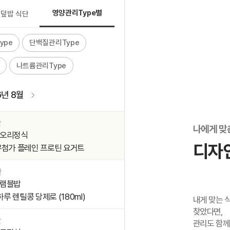
기정식
의 식단
영양관리Type별
 덮밥 식단
단
콩계란덮밥
ype
단백질관리Type
첨가 플레인 프로틴 요거트
나트륨관리Type
단
정식
6년 8월
콩즙두유 (180ml)
단
나에게 맞
오리정식
디자
첨가 플레인 프로틴 요거트
단
램블밥
하루 렌틸콩 당제로 (180ml)
내게 맞는 
찾았다면,
단
관리도 함께