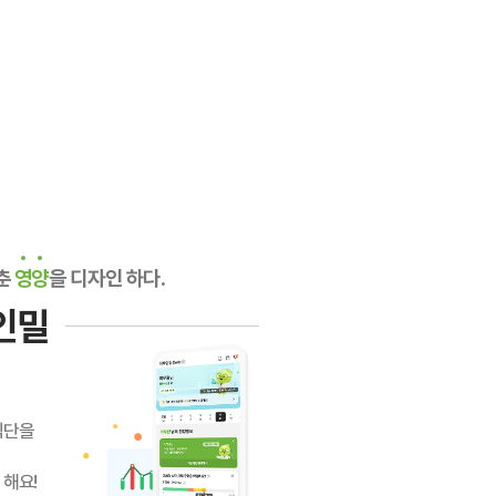
춘
영양
을 디자인 하다.
인밀
식단을
 해요!