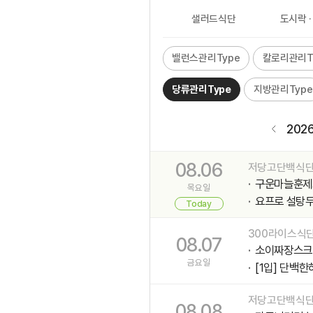
대파제육불고
월요일
이달
샐러드식단
도시락 ·
300라이스식
08.04
김치제육완두
밸런스관리Type
칼로리관리T
화요일
요프로 설탕무
당류관리Type
지방관리Type
저당고단백식
08.05
투움바파스타
202
수요일
[1입] 서리태 
08.06
저당고단백식
구운마늘훈제
목요일
요프로 설탕무
Today
300라이스식
08.07
소이짜장스크
금요일
[1입] 단백한
저당고단백식
08.08