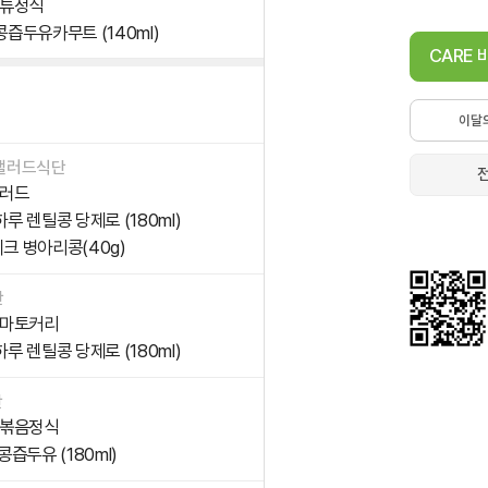
튜정식
콩즙두유카무트 (140ml)
CARE
이달
샐러드식단
러드
하루 렌틸콩 당제로 (180ml)
이크 병아리콩(40g)
단
마토커리
하루 렌틸콩 당제로 (180ml)
단
볶음정식
콩즙두유 (180ml)