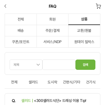
FAQ
상품
전체
회원
배송
주문/결제
교환/환불
쿠폰/포인트
서비스/NDP
원데이 밀박스
검색
전체
샐러드
도시락
간편식/기타
건기식
샐러드 |
<300샐러드식단> 드레싱 이용 Tip!