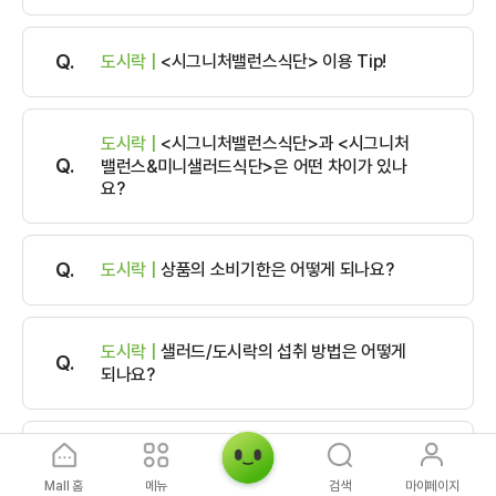
도시락 |
<시그니처밸런스식단> 이용 Tip!
도시락 |
<시그니처밸런스식단>과 <시그니처
밸런스&미니샐러드식단>은 어떤 차이가 있나
요?
도시락 |
상품의 소비기한은 어떻게 되나요?
도시락 |
샐러드/도시락의 섭취 방법은 어떻게
되나요?
간편식/기타 |
고령친화우수식품은 무엇인가
요?
Mall 홈
메뉴
검색
마이페이지